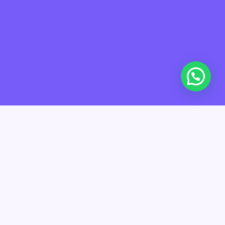
La industria del factoring en Colombia está creciendo a pasos
agigantados y las empresas que la integramos necesitamos
estar actualizados y ajustados a los estándares regionales.
Ante esta necesidad, un grupo de ejecutivos expertos y
seguidores de este mecanismo de financiación tomamos la
iniciativa de impulsar un gremio que nos represente
eficientemente.