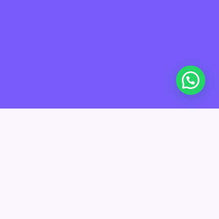
El financiamiento es uno de los grandes desafíos para las
pymes colombianas. En el proceso de desarrollo de su
actividad económica, las pymes suelen necesitar liquidez para
hacer crecer sus operaciones.
La demora en el pago de sus facturas por cobrar
se convierte
en una necesidad que debe ser cubierta de manera