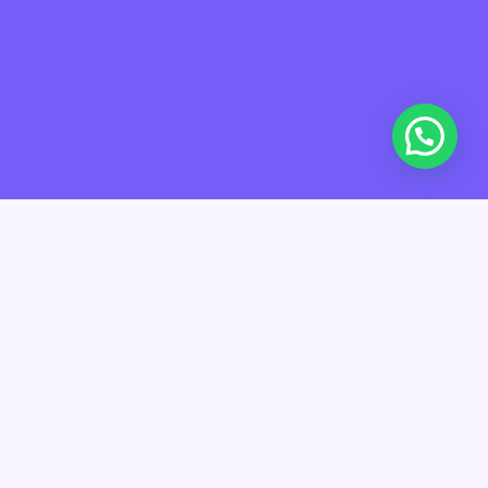
El factoring es una herramienta financiera que permite a las
empresas de todos los tamaños obtener liquidez permanente,
al anticipar sus facturas por cobrar a cambio de un descuento,
permitiéndoles optimizar sus operaciones diarias y seguir
creciendo.
En tiempos en los que la disponibilidad de liquidez es limitada,
uno de los beneficios del factoring en Colombia es que este
emerge como una alternativa no convencional para generar