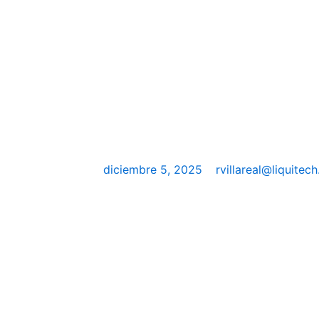
diciembre 5, 2025
rvillareal@liquitech
Estas son las noticias más importantes de